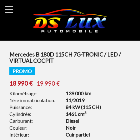
Mercedes B 180D 115CH 7G-TRONIC / LED /
VIRTUAL COCPIT
PROMO
18 990 €
19 990 €
Kilométrage:
139 000 km
1ère immatriculation:
11/2019
Puissance:
84 kW (115 CH)
3
Cylindrée:
1461 cm
Carburant:
Diesel
Couleur:
Noir
Intérieur:
Cuir partiel