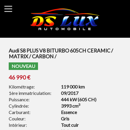
Audi S8 PLUS V8 BITURBO 605CH CERAMIC /
MATRIX / CARBON /
NOUVEAU
46 990 €
Kilométrage:
119 000 km
1ère immatriculation:
09/2017
Puissance:
444 kW (605 CH)
3
Cylindrée:
3993 cm
Carburant:
Essence
Couleur:
Gris
Intérieur:
Tout cuir